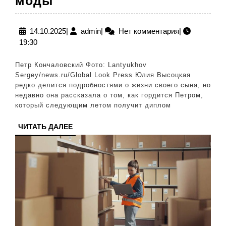
моды
стало
с
14.10.2025
admin
14.10.2025
|
admin
|
Нет комментария
|
19:30
сыном
Кончаловского
Петр Кончаловский Фото: Lantyukhov
и
Sergey/news.ru/Global Look Press Юлия Высоцкая
редко делится подробностями о жизни своего сына, но
Высоцкой:
недавно она рассказала о том, как гордится Петром,
отказ
который следующим летом получит диплом
от
ЧИТАТЬ
ЧИТАТЬ ДАЛЕЕ
гулянок
ДАЛЕЕ
и
мира
моды