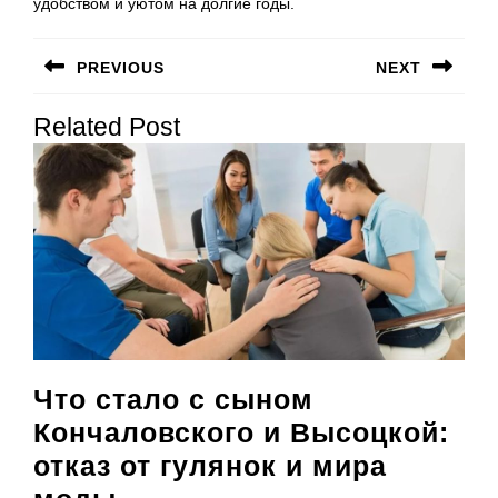
удобством и уютом на долгие годы.
Навигация
PREVIOUS
NEXT
по
Предыдущая
Следующая
записям
Related Post
запись:
запись:
Что стало с сыном
Кончаловского и Высоцкой:
отказ от гулянок и мира
Что