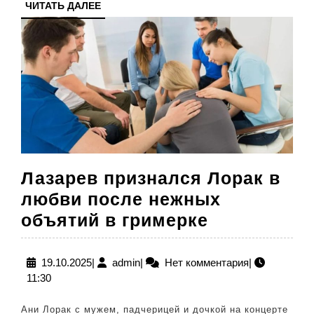
ЧИТАТЬ
ЧИТАТЬ ДАЛЕЕ
ДАЛЕЕ
Лазарев признался Лорак в
любви после нежных
Лазарев
объятий в гримерке
признался
Лорак
19.10.2025
admin
19.10.2025
|
admin
|
Нет комментария
|
11:30
в
любви
Ани Лорак с мужем, падчерицей и дочкой на концерте