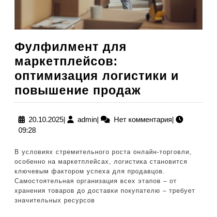
Фулфилмент для
маркетплейсов:
оптимизация логистики и
Фулфилмен
повышение продаж
для
маркетплей
20.10.2025
admin
20.10.2025
|
admin
|
Нет комментария
|
09:28
оптимизаци
логистики
В условиях стремительного роста онлайн-торговли,
и
особенно на маркетплейсах, логистика становится
ключевым фактором успеха для продавцов.
повышение
Самостоятельная организация всех этапов – от
продаж
хранения товаров до доставки покупателю – требует
значительных ресурсов