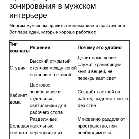
зонирования в мужском
интерьере
Многим мужчинам нравится минимализм и практичность.
Вот пара идей, которые хорошо работают.
Тип
Решение
Почему это удобно
комнаты
Делит помещение,
Высокий открытый
служит хранилищем
Студия
стеллаж между зоной
книг и вещей, не
спальни и гостиной
перекрывает свет
Цветовое
зонирование и
Создаёт настрой на
Кабинет
отдельные
работу, выделяет место
дома
светильники для
без стен
рабочего стола
Раздвижные
Мгновенно разделяют
Большая
панельные
пространство, при
комната
перегородки из
необходимости