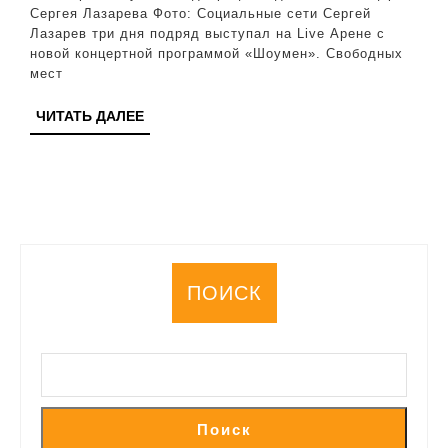
после
Сергея Лазарева Фото: Социальные сети Сергей
Лазарев три дня подряд выступал на Live Арене с
нежных
новой концертной программой «Шоумен». Свободных
объятий
мест
в
ЧИТАТЬ
ЧИТАТЬ ДАЛЕЕ
гримерке
ДАЛЕЕ
ПОИСК
Поиск