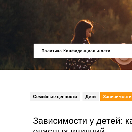
Перейти
к
содержимому
Политика Конфиденциальности
Семейные ценности
Дети
Зависимости 
Зависимости у детей: к
опасных влияний