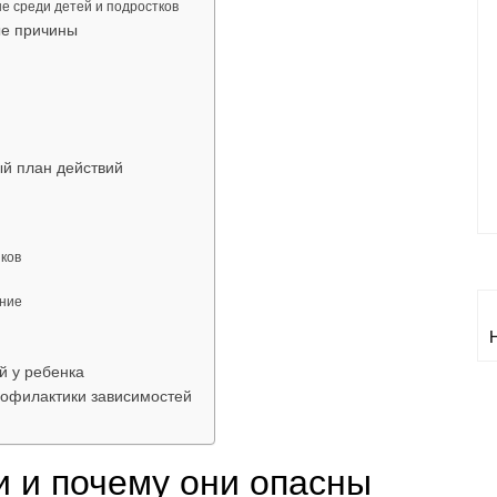
е среди детей и подростков
ые причины
ый план действий
ков
яние
й у ребенка
офилактики зависимостей
и и почему они опасны