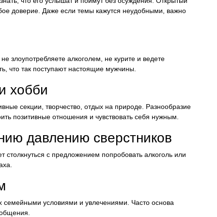
 знать, что его услышат и поймут без осуждения. Открытый
бое доверие. Даже если темы кажутся неудобными, важно
не злоупотребляете алкоголем, не курите и ведете
ть, что так поступают настоящие мужчины.
 и хобби
вные секции, творчество, отдых на природе. Разнообразие
оить позитивные отношения и чувствовать себя нужным.
янию давлению сверстников
ет столкнуться с предложением попробовать алкоголь или
аха.
м
их семейными условиями и увлечениями. Часто основа
 общения.