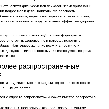
к становится физически или психологически привязан к
зни подростков и детей наибольшую опасность
ление алкоголя, наркотиков, курение, а также игровая,
 из них может иметь разрушительный эффект на здоровье,
тому что его мозг и тело ещё активно формируются.
росто потерять здоровье, но и навсегда испортить
мбиции. Навязчивое желание получить «дозу» или
ных доводов — именно поэтому так важно уметь вовремя
развиться.
более распространенные
в
в, и неудивительно, что каждый год появляются новые
анённым относятся:
ся с «просто попробовать» и может быстро перерасти в
ых опасных, поскольку оказывает разрушительное