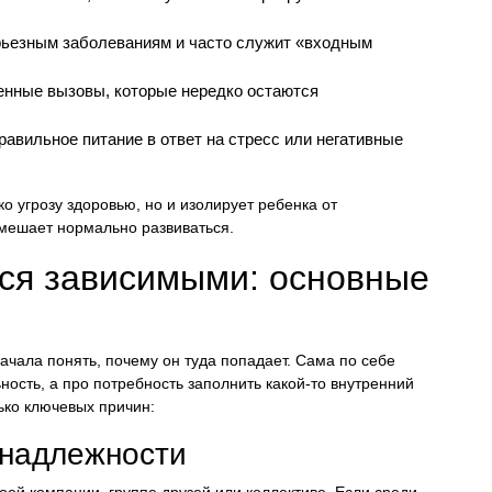
ерьезным заболеваниям и часто служит «входным
енные вызовы, которые нередко остаются
авильное питание в ответ на стресс или негативные
ко угрозу здоровью, но и изолирует ребенка от
 мешает нормально развиваться.
тся зависимыми: основные
ачала понять, почему он туда попадает. Сама по себе
ность, а про потребность заполнить какой-то внутренний
ько ключевых причин:
инадлежности
воей компании, группе друзей или коллективе. Если среди