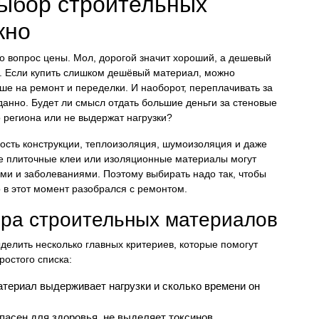
ыбор строительных
жно
о вопрос цены. Мол, дорогой значит хороший, а дешевый
е. Если купить слишком дешёвый материал, можно
ьше на ремонт и переделки. И наоборот, переплачивать за
анно. Будет ли смысл отдать большие деньги за стеновые
 региона или не выдержат нагрузки?
ность конструкции, теплоизоляция, шумоизоляция и даже
е плиточные клеи или изоляционные материалы могут
иями и заболеваниями. Поэтому выбирать надо так, чтобы
о в этот момент разобрался с ремонтом.
ра строительных материалов
ыделить несколько главных критериев, которые помогут
ростого списка:
атериал выдерживает нагрузки и сколько времени он
асен для здоровья, не выделяет токсинов.