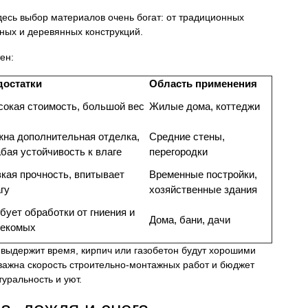
есь выбор материалов очень богат: от традиционных
ных и деревянных конструкций.
ен:
достатки
Область применения
окая стоимость, большой вес
Жилые дома, коттеджи
на дополнительная отделка,
Средние стены,
бая устойчивость к влаге
перегородки
кая прочность, впитывает
Временные постройки,
гу
хозяйственные здания
бует обработки от гниения и
Дома, бани, дачи
секомых
 выдержит время, кирпич или газобетон будут хорошими
важна скорость строительно-монтажных работ и бюджет
туральность и уют.