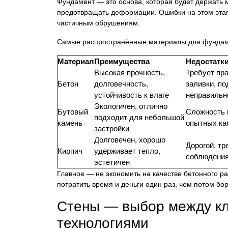
Фундамент — это основа, которая будет держать м
предотвращать деформации. Ошибки на этом этап
частичным обрушениям.
Самые распространённые материалы для фундаме
Материал
Преимущества
Недостатк
Высокая прочность,
Требует пра
Бетон
долговечность,
заливки, по
устойчивость к влаге
неправильн
Экологичен, отлично
Бутовый
Сложность 
подходит для небольшой
камень
опытных ка
застройки
Долговечен, хорошо
Дорогой, тр
Кирпич
удерживает тепло,
соблюдения
эстетичен
Главное — не экономить на качестве бетонного р
потратить время и деньги один раз, чем потом бо
Стены — выбор между кл
технологиями