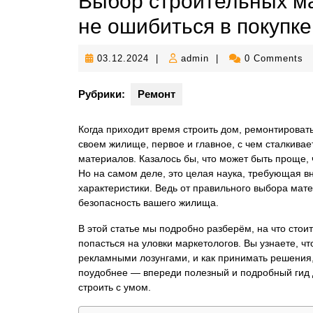
Выбор строительных ма
не ошибиться в покупке
03.12.2024
admin
03.12.2024
|
admin
|
0 Comments
Рубрики:
Ремонт
Когда приходит время строить дом, ремонтироват
своем жилище, первое и главное, с чем сталкива
материалов. Казалось бы, что может быть проще, ч
Но на самом деле, это целая наука, требующая в
характеристики. Ведь от правильного выбора мат
безопасность вашего жилища.
В этой статье мы подробно разберём, на что стои
попасться на уловки маркетологов. Вы узнаете, ч
рекламными лозунгами, и как принимать решения, 
поудобнее — впереди полезный и подробный гид д
строить с умом.