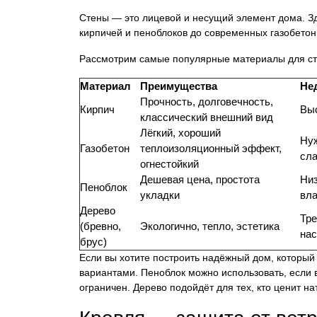
Стены — это лицевой и несущий элемент дома. Зд
кирпичей и пеноблоков до современных газобетон
Рассмотрим самые популярные материалы для ст
Материал
Преимущества
Не
Прочность, долговечность,
Кирпич
Выс
классический внешний вид
Лёгкий, хороший
Нуж
Газобетон
теплоизоляционный эффект,
сла
огнестойкий
Дешевая цена, простота
Низ
Пеноблок
укладки
вла
Дерево
Тре
(бревно,
Экологично, тепло, эстетика
на
брус)
Если вы хотите построить надёжный дом, который
вариантами. Пеноблок можно использовать, если 
ограничен. Дерево подойдёт для тех, кто ценит на