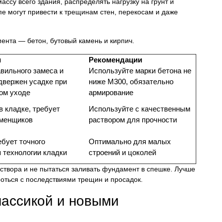
ассу всего здания, распределять нагрузку на грунт и
е могут привести к трещинам стен, перекосам и даже
нта — бетон, бутовый камень и кирпич.
и
Рекомендации
вильного замеса и
Используйте марки бетона не
двержен усадке при
ниже М300, обязательно
ом уходе
армирование
в кладке, требует
Используйте с качественным
менщиков
раствором для прочности
ебует точного
Оптимально для малых
 технологии кладки
строений и цоколей
аствора и не пытаться заливать фундамент в спешке. Лучше
роться с последствиями трещин и просадок.
ассикой и новыми