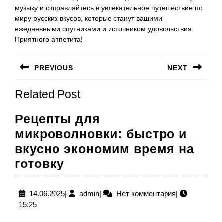
музыку и отправляйтесь в увлекательное путешествие по
миру русских вкусов, которые станут вашими
ежедневными спутниками и источником удовольствия.
Приятного аппетита!
Навигация
PREVIOUS
NEXT
по
Предыдущая
Следующая
записям
Related Post
запись:
запись:
Рецепты для
микроволновки: быстро и
вкусно экономим время на
Рецепты
готовку
для
микроволновки:
14.06.2025
admin
14.06.2025
|
admin
|
Нет комментария
|
15:25
быстро