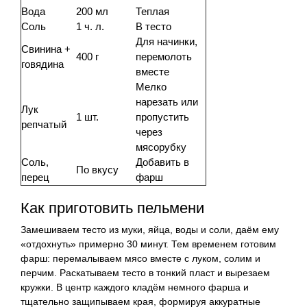
Вода
200 мл
Теплая
Соль
1 ч. л.
В тесто
Для начинки,
Свинина +
400 г
перемолоть
говядина
вместе
Мелко
нарезать или
Лук
1 шт.
пропустить
репчатый
через
мясорубку
Соль,
Добавить в
По вкусу
перец
фарш
Как приготовить пельмени
Замешиваем тесто из муки, яйца, воды и соли, даём ему
«отдохнуть» примерно 30 минут. Тем временем готовим
фарш: перемалываем мясо вместе с луком, солим и
перчим. Раскатываем тесто в тонкий пласт и вырезаем
кружки. В центр каждого кладём немного фарша и
тщательно защипываем края, формируя аккуратные