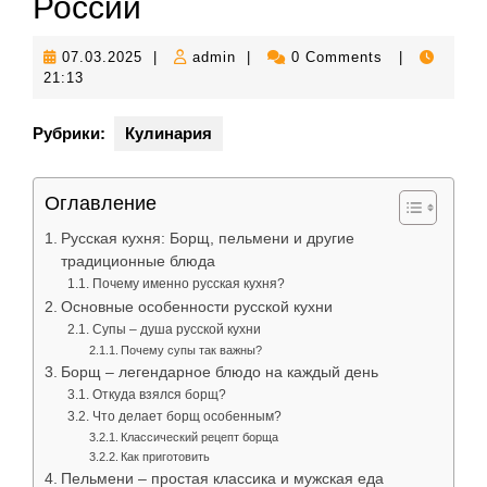
России
07.03.2025
admin
07.03.2025
|
admin
|
0 Comments
|
21:13
Рубрики:
Кулинария
Оглавление
Русская кухня: Борщ, пельмени и другие
традиционные блюда
Почему именно русская кухня?
Основные особенности русской кухни
Супы – душа русской кухни
Почему супы так важны?
Борщ – легендарное блюдо на каждый день
Откуда взялся борщ?
Что делает борщ особенным?
Классический рецепт борща
Как приготовить
Пельмени – простая классика и мужская еда