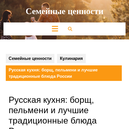
Перейти
Семейные ценности
к
содержимому
Кнопка
Открыть
Семейные ценности
Кулинария
Русская кухня: борщ, пельмени и лучшие
традиционные блюда России
Русская кухня: борщ,
пельмени и лучшие
традиционные блюда