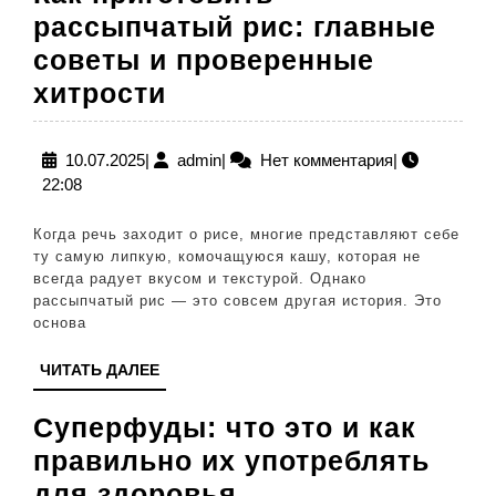
рассыпчатый рис: главные
советы и проверенные
Как
хитрости
приготовить
рассыпчатый
10.07.2025
admin
10.07.2025
|
admin
|
Нет комментария
|
22:08
рис:
главные
Когда речь заходит о рисе, многие представляют себе
советы
ту самую липкую, комочащуюся кашу, которая не
всегда радует вкусом и текстурой. Однако
и
рассыпчатый рис — это совсем другая история. Это
проверенные
основа
хитрости
ЧИТАТЬ
ЧИТАТЬ ДАЛЕЕ
ДАЛЕЕ
Суперфуды: что это и как
правильно их употреблять
Суперфуды:
для здоровья