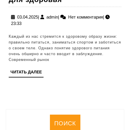
что
это
03.04.2025
admin
03.04.2025
|
admin
|
Нет комментария
|
23:33
и
как
Каждый из нас стремится к здоровому образу жизни:
правильно
правильно питаться, заниматься спортом и заботиться
о своем теле. Однако понятие здорового питания
их
очень обширно и часто вводит в заблуждение.
употреблять
Современный рынок
для
ЧИТАТЬ
ЧИТАТЬ ДАЛЕЕ
здоровья
ДАЛЕЕ
ПОИСК