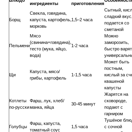
Блюдо
Особенност
ингредиенты
приготовления
Сытный, кисл
Свекла, говядина,
сладкий вкус
Борщ
капуста, картофель,
1,5–2 часа
подается со
морковь
сметаной
Мясо
Можно
(свинина+говядина),
заморозить,
Пельмени
1-2 часа
тесто (мука, яйцо,
быстро варят
вода)
универсальн
Может быть
постным,
Капуста, мясо/
Щи
1-1,5 часа
кислый за сч
грибы, картофель
квашеной
капусты
Жарятся на
Котлеты
Фарш, лук, хлеб/
сковороде,
30-45 минут
по-русски
манка, яйца
подают с
гарниром
Тушёное блю
Фарш, капуста,
Голубцы
1,5 часа
с сочной
томатный соус