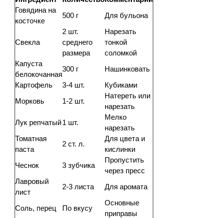
Говядина на
500 г
Для бульона
косточке
2 шт.
Нарезать
Свекла
среднего
тонкой
размера
соломкой
Капуста
300 г
Нашинковать
белокочанная
Картофель
3-4 шт.
Кубиками
Натереть или
Морковь
1-2 шт.
нарезать
Мелко
Лук репчатый
1 шт.
нарезать
Томатная
Для цвета и
2 ст. л.
паста
кислинки
Пропустить
Чеснок
3 зубчика
через пресс
Лавровый
2-3 листа
Для аромата
лист
Основные
Соль, перец
По вкусу
приправы