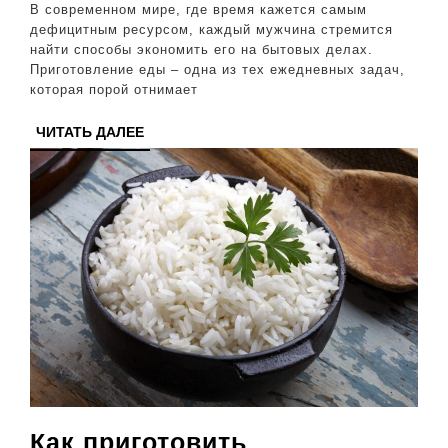
и
В современном мире, где время кажется самым
вкусно
дефицитным ресурсом, каждый мужчина стремится
найти способы экономить его на бытовых делах.
экономим
Приготовление еды – одна из тех ежедневных задач,
время
которая порой отнимает
на
ЧИТАТЬ
ЧИТАТЬ ДАЛЕЕ
готовку
ДАЛЕЕ
Как приготовить