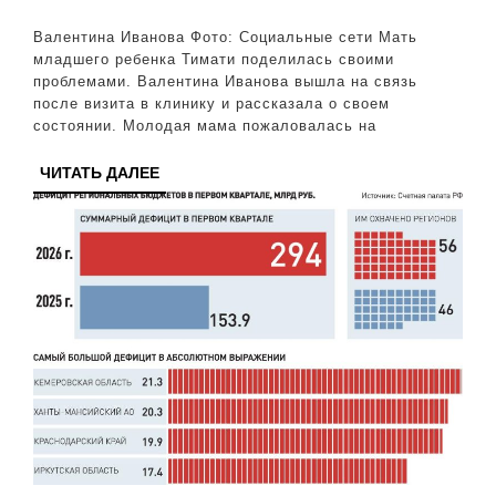
своим
Валентина Иванова Фото: Социальные сети Мать
состоянием:
младшего ребенка Тимати поделилась своими
проблемами. Валентина Иванова вышла на связь
«Отеки
после визита в клинику и рассказала о своем
и
состоянии. Молодая мама пожаловалась на
выпадение
ЧИТАТЬ
ЧИТАТЬ ДАЛЕЕ
волос»
ДАЛЕЕ