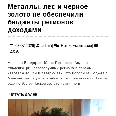
Металлы, лес и черное
золото не обеспечили
бюджеты регионов
Металлы,
доходами
лес
и
07.07.2026
admin
07.07.2026
|
admin
|
Нет комментария
|
20:30
черное
золото
Алексей Бондарев, Юлия Потапова, Андрей
не
УльченкоТри благополучных региона в первом
квартале вошли в пятерку тех, кто исполнил бюджет с
обеспечили
большим дефицитом в абсолютном выражении. Такого
бюджеты
еще не было. Насколько это критично и
регионов
ЧИТАТЬ
ЧИТАТЬ ДАЛЕЕ
доходами
ДАЛЕЕ