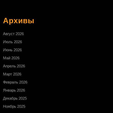
Архивы
Август 2026
Июль 2026
Июнь 2026
Май 2026
Апрель 2026
Март 2026
Февраль 2026
Январь 2026
Декабрь 2025
Ноябрь 2025