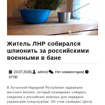
Житель ЛНР собирался
шпионить за российскими
Житель
военными в бане
ЛНР
собирался
23.07.2026
admin
23.07.2026
|
admin
|
Нет комментария
|
07:00
шпионить
за
В Луганской Народной Республике задержали
российскими
местного жителя, который планировал собирать
сведения о российских военных для передачи
военными
украинским спецслужбам. Об этом сообщает Центр