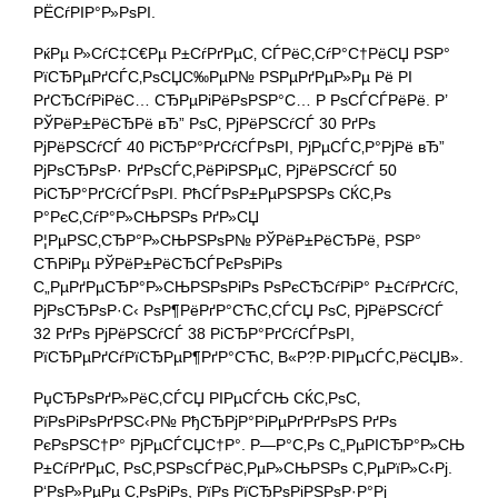
РЁСѓРІР°Р»РѕРІ.
РќРµ Р»СѓС‡С€Рµ Р±СѓРґРµС‚ СЃРёС‚СѓР°С†РёСЏ РЅР°
РїСЂРµРґСЃС‚РѕСЏС‰РµР№ РЅРµРґРµР»Рµ Рё РІ
РґСЂСѓРіРёС… СЂРµРіРёРѕРЅР°С… Р РѕСЃСЃРёРё. Р’
РЎРёР±РёСЂРё вЂ” РѕС‚ РјРёРЅСѓСЃ 30 РґРѕ
РјРёРЅСѓСЃ 40 РіСЂР°РґСѓСЃРѕРІ, РјРµСЃС‚Р°РјРё вЂ”
РјРѕСЂРѕР· РґРѕСЃС‚РёРіРЅРµС‚ РјРёРЅСѓСЃ 50
РіСЂР°РґСѓСЃРѕРІ. РћСЃРѕР±РµРЅРЅРѕ СЌС‚Рѕ
Р°РєС‚СѓР°Р»СЊРЅРѕ РґР»СЏ
Р¦РµРЅС‚СЂР°Р»СЊРЅРѕР№ РЎРёР±РёСЂРё, РЅР°
СЋРіРµ РЎРёР±РёСЂСЃРєРѕРіРѕ
С„РµРґРµСЂР°Р»СЊРЅРѕРіРѕ РѕРєСЂСѓРіР° Р±СѓРґСѓС‚
РјРѕСЂРѕР·С‹ РѕР¶РёРґР°СЋС‚СЃСЏ РѕС‚ РјРёРЅСѓСЃ
32 РґРѕ РјРёРЅСѓСЃ 38 РіСЂР°РґСѓСЃРѕРІ,
РїСЂРµРґСѓРїСЂРµР¶РґР°СЋС‚ В«Р?Р·РІРµСЃС‚РёСЏВ».
РџСЂРѕРґР»РёС‚СЃСЏ РІРµСЃСЊ СЌС‚РѕС‚
РїРѕРіРѕРґРЅС‹Р№ РђСЂРјР°РіРµРґРґРѕРЅ РґРѕ
РєРѕРЅС†Р° РјРµСЃСЏС†Р°. Р—Р°С‚Рѕ С„РµРІСЂР°Р»СЊ
Р±СѓРґРµС‚ РѕС‚РЅРѕСЃРёС‚РµР»СЊРЅРѕ С‚РµРїР»С‹Рј.
Р‘РѕР»РµРµ С‚РѕРіРѕ, РїРѕ РїСЂРѕРіРЅРѕР·Р°Рј