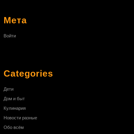
Мета
Войти
Categories
Дети
Дом и быт
Кулинария
Новости разные
Обо всём