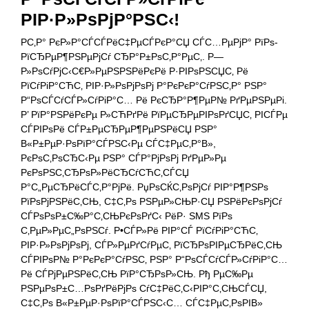
РІР·Р»РѕРјР°РЅС‹!
Р­С‚Р° РєР»Р°СЃСЃРёС‡РµСЃРєР°СЏ СЃС…РµРјР° РїРѕ-
РїСЂРµР¶РЅРµРјСѓ СЂР°Р±РѕС‚Р°РµС‚. Р—
Р»РѕСѓРјС‹С€Р»РµРЅРЅРёРєРё Р·РІРѕРЅСЏС‚ Рё
РїСѓРіР°СЋС‚ РІР·Р»РѕРјРѕРј Р°РєРєР°СѓРЅС‚Р° РЅР°
Р“РѕСЃСѓСЃР»СѓРіР°С… Рё РєСЂР°Р¶РµР№ РґРµРЅРµРі.
Р’ РїР°РЅРёРєРµ Р»СЋРґРё РїРµСЂРµРІРѕРґСЏС‚ РІСЃРµ
СЃРІРѕРё СЃР±РµСЂРµР¶РµРЅРёСЏ РЅР°
В«Р±РµР·РѕРїР°СЃРЅС‹Рµ СЃС‡РµС‚Р°В»,
РєРѕС‚РѕСЂС‹Рµ РЅР° СЃР°РјРѕРј РґРµР»Рµ
РєРѕРЅС‚СЂРѕР»РёСЂСѓСЋС‚СЃСЏ
Р°С„РµСЂРёСЃС‚Р°РјРё. РџРѕСЌС‚РѕРјСѓ РІР°Р¶РЅРѕ
РїРѕРјРЅРёС‚СЊ, С‡С‚Рѕ РЅРµР»СЊР·СЏ РЅРёРєРѕРјСѓ
СЃРѕРѕР±С‰Р°С‚СЊРєРѕРґС‹ РёР· SMS РїРѕ
С‚РµР»РµС„РѕРЅСѓ. Р•СЃР»Рё РІР°СЃ РїСѓРіР°СЋС‚
РІР·Р»РѕРјРѕРј, СЃР»РµРґСѓРµС‚ РїСЂРѕРІРµСЂРёС‚СЊ
СЃРІРѕР№ Р°РєРєР°СѓРЅС‚ РЅР° Р“РѕСЃСѓСЃР»СѓРіР°С…
Рё СЃРјРµРЅРёС‚СЊ РїР°СЂРѕР»СЊ. Рђ РµС‰Рµ
РЅРµРѕР±С…РѕРґРёРјРѕ СѓС‡РёС‚С‹РІР°С‚СЊСЃСЏ,
С‡С‚Рѕ В«Р±РµР·РѕРїР°СЃРЅС‹С… СЃС‡РµС‚РѕРІВ»