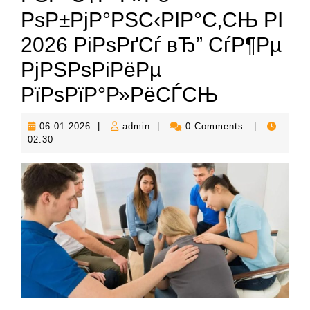
РѕР±РјР°РЅС‹РІР°С‚СЊ РІ
2026 РіРѕРґСѓ вЂ” СѓР¶Рµ
РјРЅРѕРіРёРµ
РїРѕРїР°Р»РёСЃСЊ
06.01.2026
admin
06.01.2026
|
admin
|
0 Comments
|
02:30