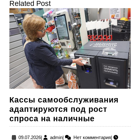
записям
Related Post
запись:
запись:
Кассы самообслуживания
адаптируются под рост
Кассы
спроса на наличные
самообслу
адаптирую
09.07.2026
admin
09.07.2026
|
admin
|
Нет комментария
|