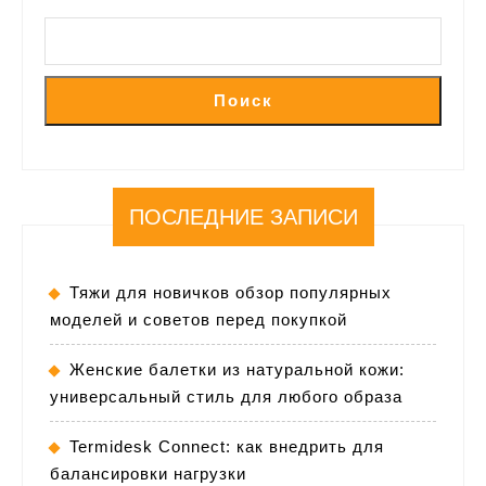
Поиск
ПОСЛЕДНИЕ ЗАПИСИ
Тяжи для новичков обзор популярных
моделей и советов перед покупкой
Женские балетки из натуральной кожи:
универсальный стиль для любого образа
Termidesk Connect: как внедрить для
балансировки нагрузки