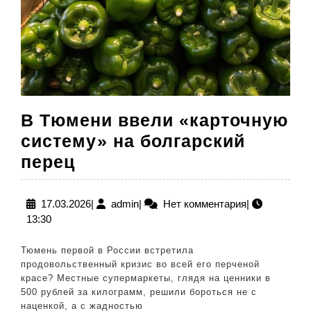
В Тюмени ввели «карточную
систему» на болгарский
В
перец
Тюмени
ввели
17.03.2026
admin
17.03.2026
|
admin
|
Нет комментария
|
13:30
«карточную
систему»
Тюмень первой в России встретила
на
продовольственный кризис во всей его перченой
красе? Местные супермаркеты, глядя на ценники в
болгарский
500 рублей за килограмм, решили бороться не с
перец
наценкой, а с жадностью