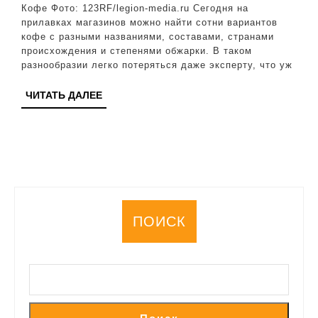
не
Кофе Фото: 123RF/legion-media.ru Сегодня на
разбираешься
прилавках магазинов можно найти сотни вариантов
кофе с разными названиями, составами, странами
в
происхождения и степенями обжарки. В таком
сортах
разнообразии легко потеряться даже эксперту, что уж
—
ЧИТАТЬ
ЧИТАТЬ ДАЛЕЕ
станете
ДАЛЕЕ
экспертом
за
пару
минут
ПОИСК