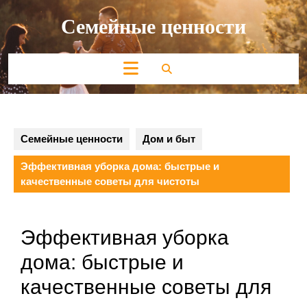
Перейти
Семейные ценности
к
содержимому
Кнопка
Открыть
Семейные ценности
Дом и быт
Эффективная уборка дома: быстрые и
качественные советы для чистоты
Эффективная уборка
дома: быстрые и
качественные советы для