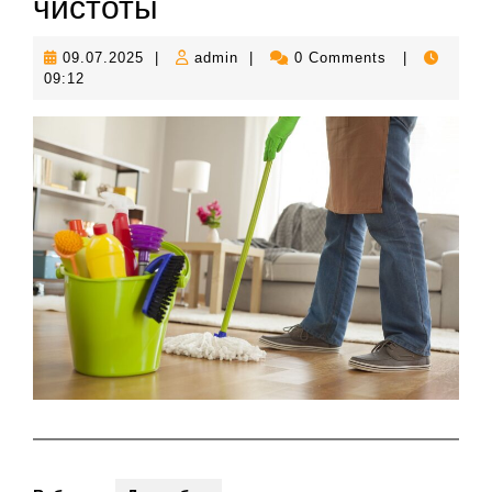
чистоты
09.07.2025
admin
09.07.2025
|
admin
|
0 Comments
|
09:12