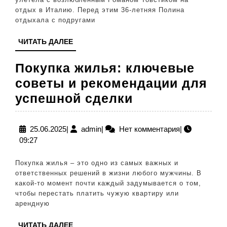
в
отдых в Италию. Перед этим 36-летняя Полина
разгар
отдыхала с подругами
отдыха
ЧИТАТЬ
ЧИТАТЬ ДАЛЕЕ
с
ДАЛЕЕ
любовником
Покупка жилья: ключевые
советы и рекомендации для
Покупка
успешной сделки
жилья:
ключевые
25.06.2025
admin
25.06.2025
|
admin
|
Нет комментария
|
09:27
советы
и
Покупка жилья – это одно из самых важных и
рекомендаци
ответственных решений в жизни любого мужчины. В
какой-то момент почти каждый задумывается о том,
для
чтобы перестать платить чужую квартиру или
успешной
арендную
сделки
ЧИТАТЬ
ЧИТАТЬ ДАЛЕЕ