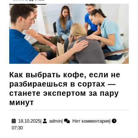
ДАЛЕЕ
Как выбрать кофе, если не
разбираешься в сортах —
станете экспертом за пару
Как
минут
выбрать
кофе,
18.10.2025
admin
18.10.2025
|
admin
|
Нет комментария
|
07:30
если