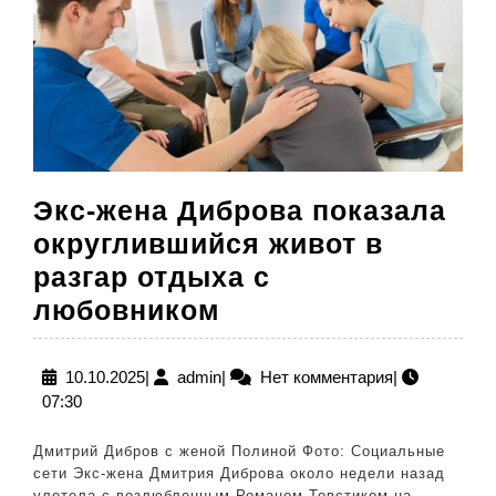
Экс-жена Диброва показала
округлившийся живот в
разгар отдыха с
Экс-
любовником
жена
Диброва
10.10.2025
admin
10.10.2025
|
admin
|
Нет комментария
|
07:30
показала
округлившийся
Дмитрий Дибров с женой Полиной Фото: Социальные
живот
сети Экс-жена Дмитрия Диброва около недели назад
улетела с возлюбленным Романом Товстиком на