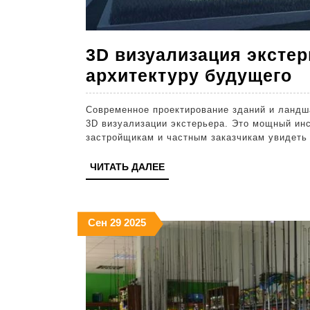
3D визуализация экстер
3
архитектуру будущего
в
Современное проектирование зданий и ландш
э
3D визуализации экстерьера. Это мощный инс
и
застройщикам и частным заказчикам увидеть
п
ЧИТАТЬ
ЧИТАТЬ ДАЛЕЕ
а
ДАЛЕЕ
б
29.09.2025
29.09.2025
29.09.2025
Сен
29
2025