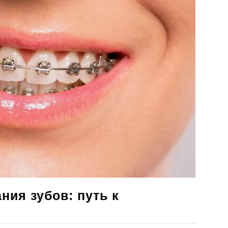
ия зубов: путь к
еты