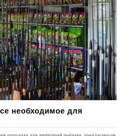
се необходимое для
ловный
зин:
ная площадка для любителей рыбалки, предлагающая