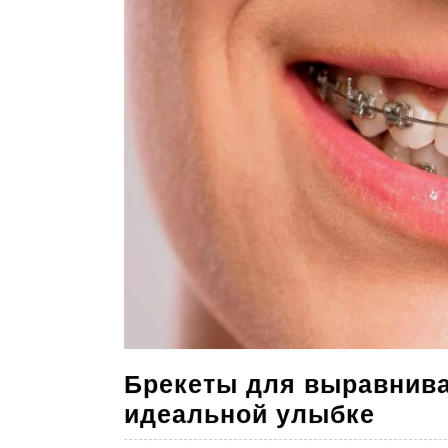
Брекеты для выравниван
Брек
идеальной улыбке
для