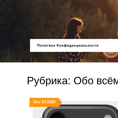
Перейти
к
содержимому
Политика Конфиденциальности
Рубрика:
Обо всё
03.10.2025
03.10.2025
03.10.2025
Окт
03
2025