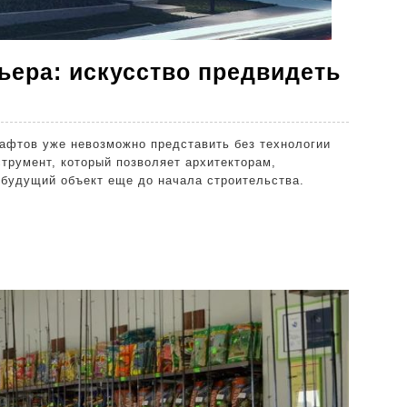
ьера: искусство предвидеть
D
изуализация
афтов уже невозможно представить без технологии
кстерьера:
трумент, который позволяет архитекторам,
скусство
 будущий объект еще до начала строительства.
редвидеть
рхитектуру
удущего