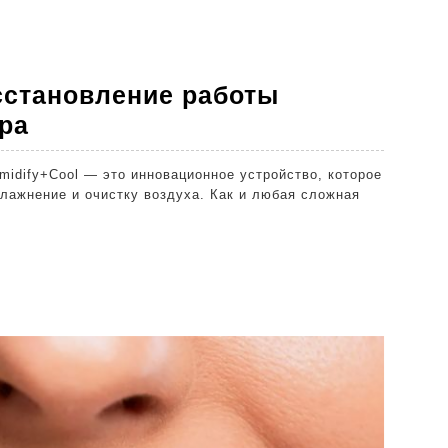
сстановление работы
Ремонт
ра
Dyson
idify+Cool — это инновационное устройство, которое
AM10:
влажнение и очистку воздуха. Как и любая сложная
восстановление
работы
увлажнителя-
вентилятора