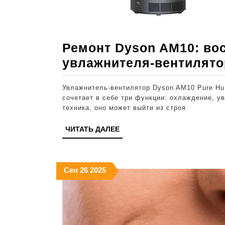
Ремонт Dyson AM10: во
увлажнителя-вентилято
Увлажнитель-вентилятор Dyson AM10 Pure Hum
сочетает в себе три функции: охлаждение, у
техника, оно может выйти из строя
ЧИТАТЬ
ЧИТАТЬ ДАЛЕЕ
ДАЛЕЕ
26.09.2025
26.09.2025
26.09.2025
Сен
26
2025