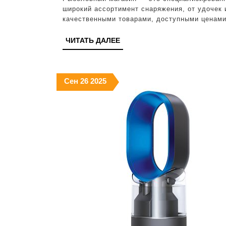
Все
широкий ассортимент снаряжения, от удочек 
необ
качественными товарами, доступными ценами
для
ЧИТАТЬ
ЧИТАТЬ ДАЛЕЕ
успе
ДАЛЕЕ
рыба
26.09.2025
26.09.2025
26.09.2025
Сен
26
2025