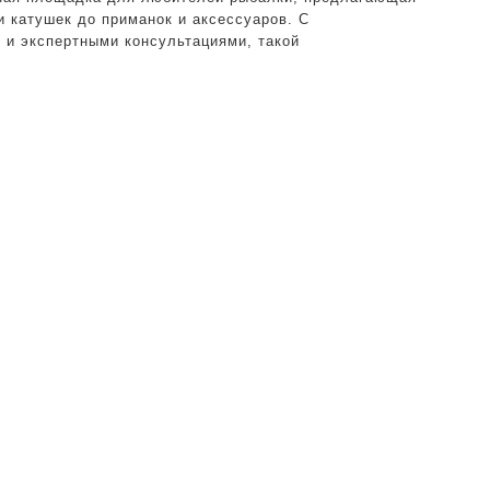
и катушек до приманок и аксессуаров. С
ходимое
 и экспертными консультациями, такой
шной
лки